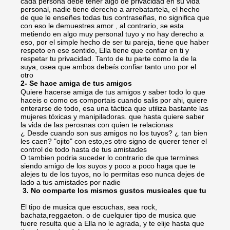
cada persona debe tener algo de privacidad en su vida
personal, nadie tiene derecho a arrebatartela, el hecho
de que le enseñes todas tus contraseñas, no significa que
con eso le demuestres amor , al contrario, se esta
metiendo en algo muy personal tuyo y no hay derecho a
eso, por el simple hecho de ser tu pareja, tiene que haber
respeto en ese sentido, Ella tiene que confiar en ti y
respetar tu privacidad. Tanto de tu parte como la de la
suya, osea que ambos debeís confiar tanto uno por el
otro
2- Se hace amiga de tus amigos
Quiere hacerse amiga de tus amigos y saber todo lo que
haceis o como os comportais cuando salis por ahi, quiere
enterarse de todo, esa una táctica que utiliza bastante las
mujeres tóxicas y manipiladoras. que hasta quiere saber
la vida de las perosnas con quien te relacionas
¿ Desde cuando son sus amigos no los tuyos? ¿ tan bien
les caen? "ojito" con esto,es otro signo de querer tener el
control de todo hasta de tus amistades
O tambien podria suceder lo contrario de que termines
siendo amigo de los suyos y poco a poco haga que te
alejes tu de los tuyos, no lo permitas eso nunca dejes de
lado a tus amistades por nadie
3. No comparte los mismos gustos musicales que tu
El tipo de musica que escuchas, sea rock,
bachata,reggaeton. o de cuelquier tipo de musica que
fuere resulta que a Ella no le agrada, y te elije hasta que