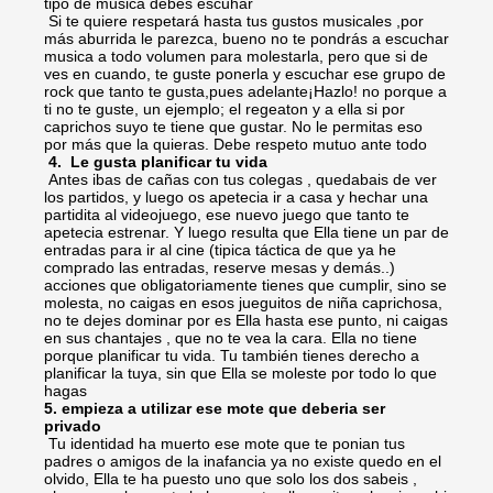
tipo de musica debes escuhar
Si te quiere respetará hasta tus gustos musicales ,por
más aburrida le parezca, bueno no te pondrás a escuchar
musica a todo volumen para molestarla, pero que si de
ves en cuando, te guste ponerla y escuchar ese grupo de
rock que tanto te gusta,pues adelante¡Hazlo! no porque a
ti no te guste, un ejemplo; el regeaton y a ella si por
caprichos suyo te tiene que gustar. No le permitas eso
por más que la quieras. Debe respeto mutuo ante todo
4. Le gusta planificar tu vida
Antes ibas de cañas con tus colegas , quedabais de ver
los partidos, y luego os apetecia ir a casa y hechar una
partidita al videojuego, ese nuevo juego que tanto te
apetecia estrenar. Y luego resulta que Ella tiene un par de
entradas para ir al cine (tipica táctica de que ya he
comprado las entradas, reserve mesas y demás..)
acciones que obligatoriamente tienes que cumplir, sino se
molesta, no caigas en esos jueguitos de niña caprichosa,
no te dejes dominar por es Ella hasta ese punto, ni caigas
en sus chantajes , que no te vea la cara. Ella no tiene
porque planificar tu vida. Tu también tienes derecho a
planificar la tuya, sin que Ella se moleste por todo lo que
hagas
5. empieza a utilizar ese mote que deberia ser
privado
Tu identidad ha muerto ese mote que te ponian tus
padres o amigos de la inafancia ya no existe quedo en el
olvido, Ella te ha puesto uno que solo los dos sabeis ,