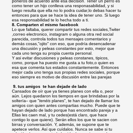
poneros de acuerdo ante esa decisión. Tener un perro es
como tener un hijo conlleva una responasabilidad, y si
luego resulta que ella no lo podra cuidar,lo debas hacer tu
entonces para que se hace la idea de tener uno. Si luego
esa responsabilidad te lo hecha todo a ti.
8. Comparten el mismo facebook
Lo que faltaba, querer compartir tus redes sociales,Twiter
,correo electronico, instagram o alguna otra red social
parecida, controla todos tus mensajes comentarios y
demás cosas,"ojito" con eso, que podría desencadenar
una discusión y peleas constantes por esto, mejor que
cada uno tenga su propia cuenta personal.
Y asi evitar discusiones y peleas constanes, tipicos,
como, porque ha puesto me gusta a tu foto,o quien es
esa que comenta tus estados constantemente. Entonces
mejor cada uno tenga sus propias redes sociales, porque
eso siempre es motivo de discusión entre las parejas
9. tus amigos te han dejade de lado
Cansados de oír que ya tienes planes con ella o, peor
aún. Lejos quedaron los tiempos en que brindabas por la
soltería– que "
tenéis
planes", te han dejado de llamar los
amigos con quien antes compartias mucho. Puede que te
hayan dejado de lado porque has encontrado pareja y a
Ellas les caen mal, y tu cedes(está claro, que hace
contigo lo que quiere). Serán ellos los que te sacien con
birras y conversación. Y, además, se supone que te
apetece verlos. Así que cuídalos. Nunca se sabe si tu