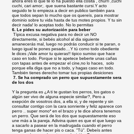
ahora eres lo que te lo ha puesto ella cosita , churri ,cuchi
cuchi, cari amor;. que suena bastante cursi.Y acto
seguido te lo empieza a decir en publico también para
que todos sepan lo mucho que os quereís, para mostrar
dominio sobre tu vida hasta de tus motes propios. Y tu sin
decir nada! lo aceptas todo. No lo permitas
6. Le pides su autorización para beber
Típica excusa negativa para no decir un NO
directamente, si bebés alcohol al dia siguiente
amanecerás mal, luego no podrás conducir si te paran, o
luego igual te pones pesado....Y tú como todo obediente
le dices ¡Vale amor tu quieras!! tipico sumiso que hace
caso en todo. Porque si te apetece beberte unas cañas
con tapas antes de empezar el cine,no lo haces, solo
porque ella diga que no a todo, y hagas caso en todo.
También tienes derecho tomar tus propias desiciones
7. Se ha comprado un perro que supuestamente sera
de los dos
Y la pregunta es ¿A ti te gustan los perros, los gatos o
algún ser vivo de alguna especie similar?, Pero a
exepción de vosotros dos, a ella si, y de repente y sin
consultar contigo con la cara sonriente y feliz aparece con
perro .. super mono* en el brazo y te dice ahora tenemos
un perro. Que será de los dos que supuestamente eso
une más a la pareja. Adivina quien es que el que luego va
a sacarlo a pasear en la madrugada cuando el perro
tenga ganas de hacer pis o caca. "Tú". Debeís antes